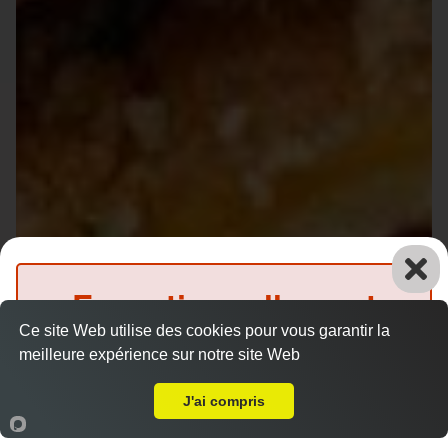
Exceptionnellement
Ce site Web utilise des cookies pour vous garantir la
fermé
meilleure expérience sur notre site Web
A Emporter sur Saint Loup du Dorat
(Précommande possible)
J'ai compris
Accueil
Panier
Compte