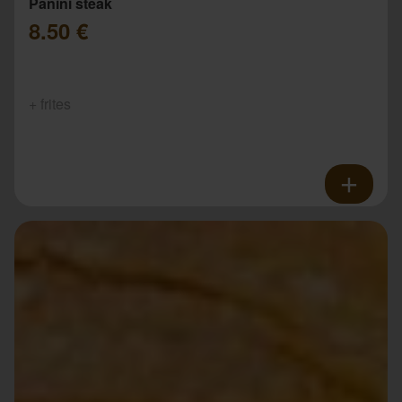
Panini steak
8.50 €
+ frites