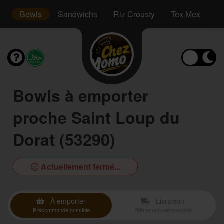
s
Bowls
Sandwichs
Riz Crousty
Tex Mex
D
Bowls à emporter
proche Saint Loup du
Dorat (53290)
Actuellement fermé...
À emporter
Livraison
Précommande possible
Précommande possible