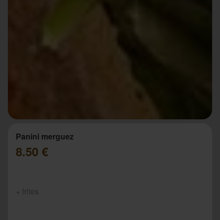
Panini merguez
8.50 €
+ frites