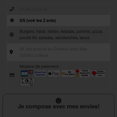
07.44.13.93.54
5/5 (voir les 2 avis)
Burgers, halal, italien, kebabs, paninis, pizza,
poulet frit, salades, sandwiches, tacos
23, bis avenue du Docteur Jean Mac
72000 Le Mans
Moyens de paiement :
Je compose avec mes envies!