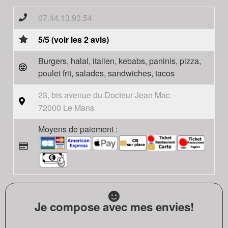
07.44.13.93.54
5/5 (voir les 2 avis)
Burgers, halal, italien, kebabs, paninis, pizza,
poulet frit, salades, sandwiches, tacos
23, bis avenue du Docteur Jean Mac
72000 Le Mans
Moyens de paiement :
Je compose avec mes envies!