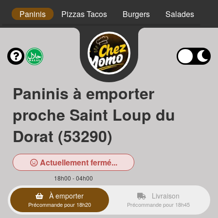
s
Paninis
Pizzas Tacos
Burgers
Salades
Ta
Paninis à emporter
proche Saint Loup du
Dorat (53290)
Actuellement fermé...
18h00 - 04h00
À emporter
Livraison
Précommande pour 18h20
Précommande pour 18h45