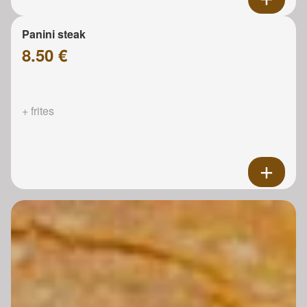
Panini steak
8.50 €
+ frites