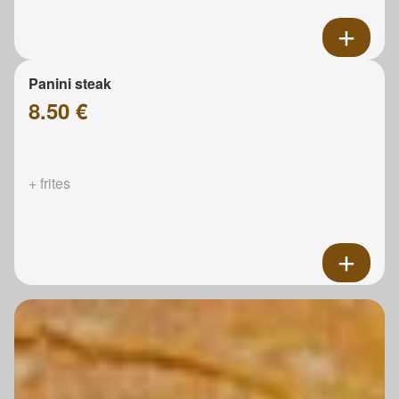
Panini steak
8.50 €
+ frites