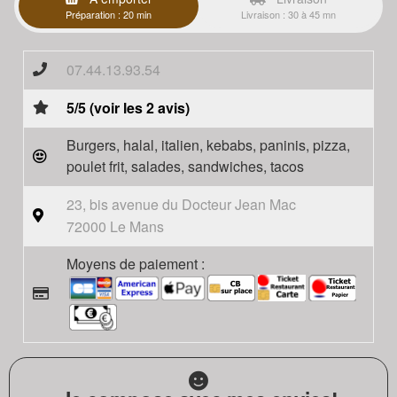
Préparation : 20 min
Livraison : 30 à 45 mn
07.44.13.93.54
5/5 (voir les 2 avis)
Burgers, halal, italien, kebabs, paninis, pizza,
poulet frit, salades, sandwiches, tacos
23, bis avenue du Docteur Jean Mac
72000 Le Mans
Moyens de paiement :