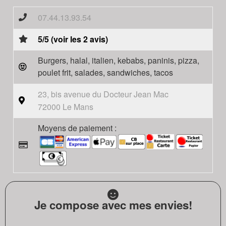
07.44.13.93.54
5/5 (voir les 2 avis)
Burgers, halal, italien, kebabs, paninis, pizza,
poulet frit, salades, sandwiches, tacos
23, bis avenue du Docteur Jean Mac
72000 Le Mans
Moyens de paiement :
Je compose avec mes envies!