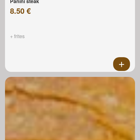
Panini steak
8.50 €
+ frites