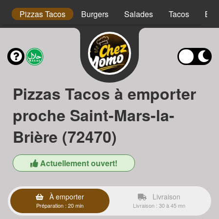
is
Pizzas Tacos
Burgers
Salades
Tacos
Bow
Pizzas Tacos à emporter
proche Saint-Mars-la-
Brière (72470)
Actuellement ouvert!
À emporter
Livraison
Préparation : 20 min
Livraison : 30 à 45 mn