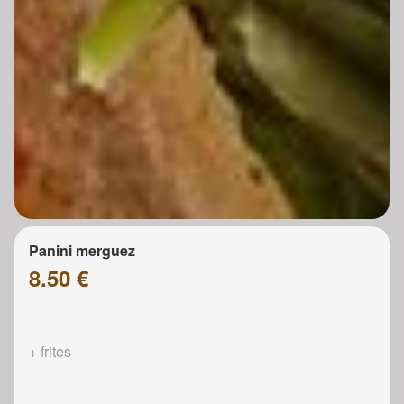
Panini merguez
8.50 €
+ frites