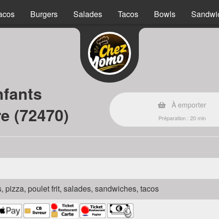
acos
Burgers
Salades
Tacos
Bowls
Sandwi
nfants
À emporter
re (72470)
Préparation : 20 min
s, pizza, poulet frit, salades, sandwiches, tacos