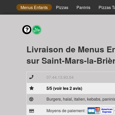
envies
Menus Enfants
Pizzas
Paninis
Pizzas T
Livraison de Menus E
sur Saint-Mars-la-Briè
07.44.13.93.54
5/5 (voir les 2 avis)
Burgers, halal, italien, kebabs, panini
Moyens de paiement :