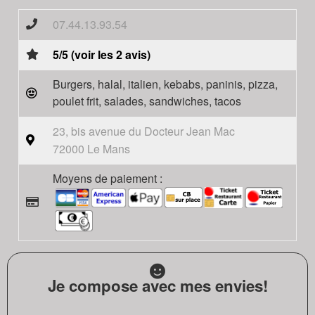
07.44.13.93.54
5/5 (voir les 2 avis)
Burgers, halal, italien, kebabs, paninis, pizza,
poulet frit, salades, sandwiches, tacos
23, bis avenue du Docteur Jean Mac
72000 Le Mans
Moyens de paiement :
Je compose avec mes envies!