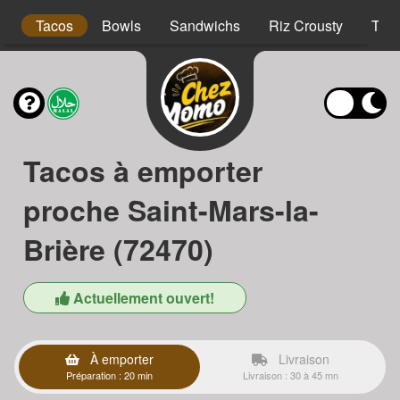
s
Tacos
Bowls
Sandwichs
Riz Crousty
Tex
Tacos à emporter
proche Saint-Mars-la-
Brière (72470)
Actuellement ouvert!
À emporter
Livraison
Préparation : 20 min
Livraison : 30 à 45 mn