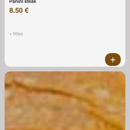
Panini steak
8.50 €
+ frites