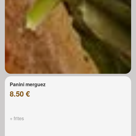
Panini merguez
8.50 €
+ frites