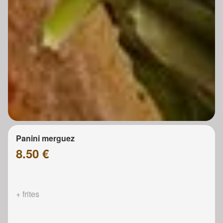
Panini merguez
8.50 €
+ frites