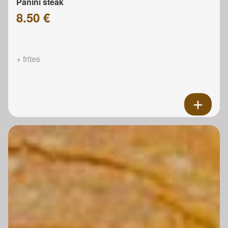
Panini steak
8.50 €
+ frites