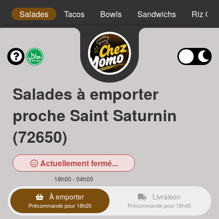
s
Salades
Tacos
Bowls
Sandwichs
Riz Cro
Salades à emporter
proche Saint Saturnin
(72650)
Actuellement fermé...
18h00 - 04h00
À emporter
Livraison
Précommande pour 18h20
Précommande pour 18h45