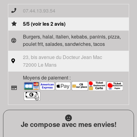
07.44.13.93.54
5/5 (voir les 2 avis)
Burgers, halal, italien, kebabs, paninis, pizza,
poulet frit, salades, sandwiches, tacos
23, bis avenue du Docteur Jean Mac
72000 Le Mans
Moyens de paiement :
Je compose avec mes envies!