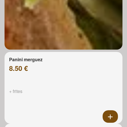
Panini merguez
8.50 €
+ frites