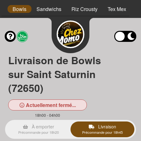
s
Bowls
Sandwichs
Riz Crousty
Tex Mex
D
Livraison de Bowls
sur Saint Saturnin
(72650)
Actuellement fermé...
18h00 - 04h00
À emporter
Livraison
Précommande pour 18h20
Précommande pour 18h45