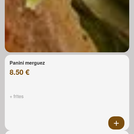
Panini merguez
8.50 €
+ frites