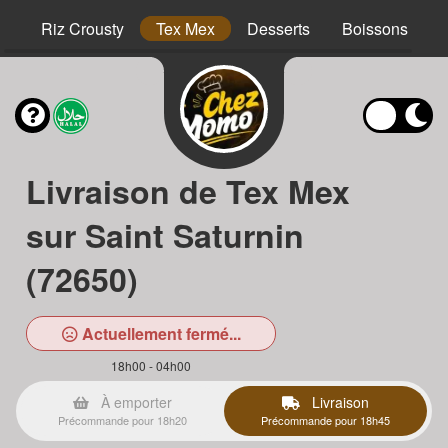
hs
Riz Crousty
Tex Mex
Desserts
Boissons
Livraison de Tex Mex
sur Saint Saturnin
(72650)
Actuellement fermé...
18h00 - 04h00
À emporter
Livraison
Précommande pour 18h20
Précommande pour 18h45