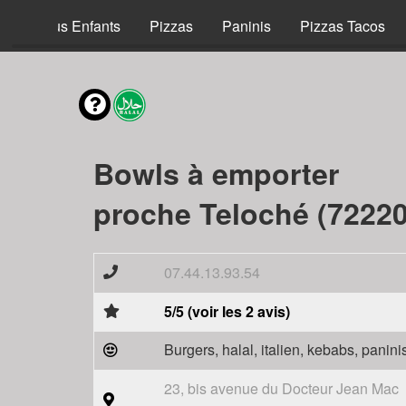
Menus Enfants
Pizzas
Paninis
Pizzas Tacos
Bowls à emporter
proche Teloché (72220
07.44.13.93.54
5/5 (voir les 2 avis)
Burgers, halal, italien, kebabs, panini
23, bis avenue du Docteur Jean Mac