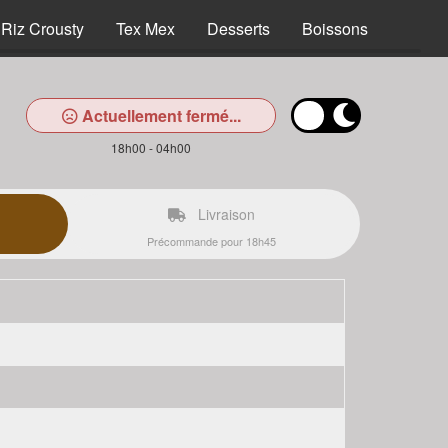
Riz Crousty
Tex Mex
Desserts
Boissons
Actuellement fermé...
18h00 - 04h00
Livraison
Précommande pour 18h45