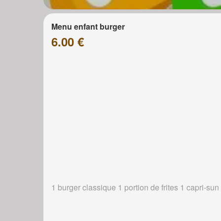
Menu enfant burger
6.00 €
1 burger classique 1 portion de frites 1 capri-sun