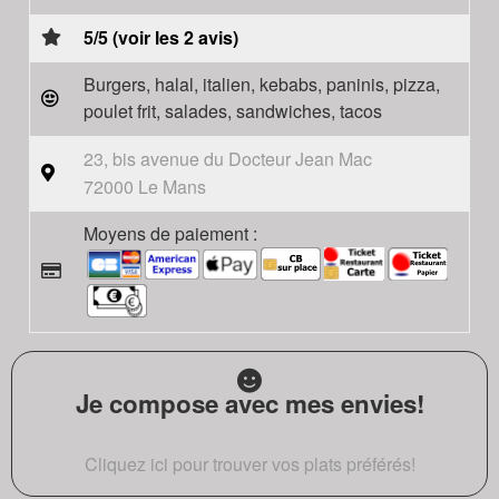
5/5 (voir les 2 avis)
Burgers, halal, italien, kebabs, paninis, pizza,
poulet frit, salades, sandwiches, tacos
23, bis avenue du Docteur Jean Mac
72000 Le Mans
Moyens de paiement :
Je compose avec mes envies!
Cliquez ici pour trouver vos plats préférés!