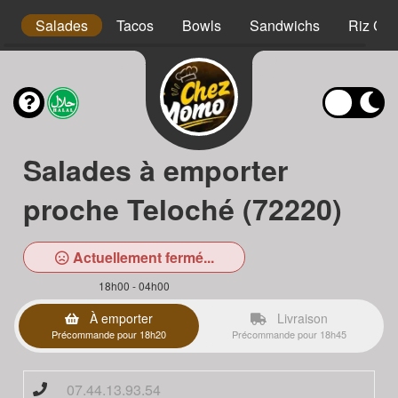
s
Salades
Tacos
Bowls
Sandwichs
Riz Cro
Salades à emporter
proche Teloché (72220)
Actuellement fermé...
18h00 - 04h00
À emporter
Livraison
Précommande pour 18h20
Précommande pour 18h45
07.44.13.93.54