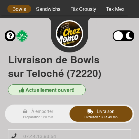
s
Bowls
Sandwichs
Riz Crousty
Tex Mex
D
Livraison de Bowls
sur Teloché (72220)
Actuellement ouvert!
À emporter
Livraison
Préparation : 20 min
Livraison : 30 à 45 mn
07.44.13.93.54