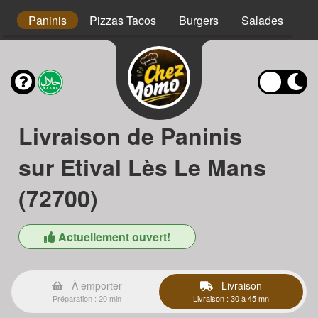
s
Paninis
Pizzas Tacos
Burgers
Salades
Ta
Livraison de Paninis
sur Etival Lès Le Mans
(72700)
Actuellement ouvert!
À emporter
Livraison
Préparation : 20 min
Livraison : 30 à 45 mn