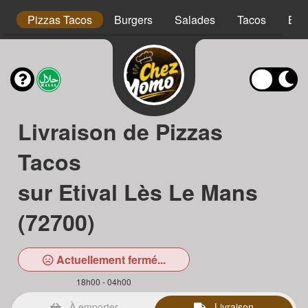
is
Pizzas Tacos
Burgers
Salades
Tacos
Bow
Livraison de Pizzas
Tacos
sur Etival Lès Le Mans
(72700)
Actuellement fermé...
18h00 - 04h00
À emporter
Livraison