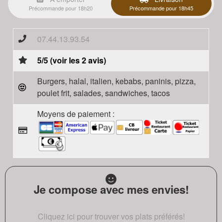
Précommande pour 18h20
Précommande pour 18h45
07.44.13.93.54
5/5 (voir les 2 avis)
Burgers, halal, italien, kebabs, paninis, pizza,
poulet frit, salades, sandwiches, tacos
Moyens de paiement :
Je compose avec mes envies!
Cliquez ici pour trouver vos plats préférés!