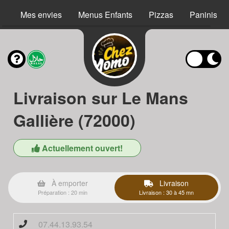
Mes envies
Menus Enfants
Pizzas
Paninis
Livraison sur Le Mans
Gallière (72000)
Actuellement ouvert!
À emporter
Livraison
Préparation : 20 min
Livraison : 30 à 45 mn
07.44.13.93.54