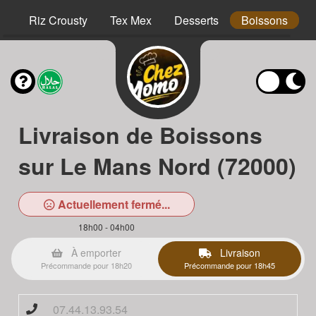
hs
Riz Crousty
Tex Mex
Desserts
Boissons
Livraison de Boissons
sur Le Mans Nord (72000)
Actuellement fermé...
18h00 - 04h00
À emporter
Livraison
Précommande pour 18h20
Précommande pour 18h45
07.44.13.93.54