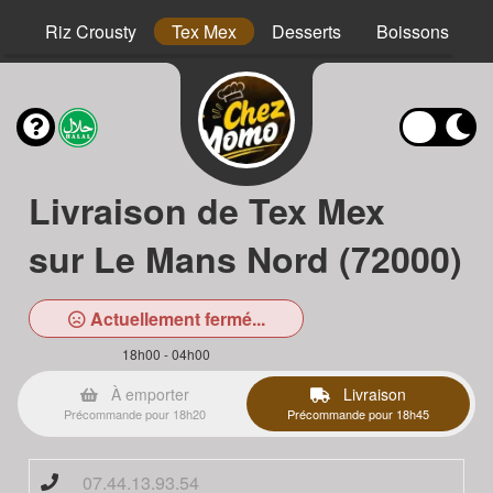
hs
Riz Crousty
Tex Mex
Desserts
Boissons
Livraison de Tex Mex
sur Le Mans Nord (72000)
Actuellement fermé...
18h00 - 04h00
À emporter
Livraison
Précommande pour 18h20
Précommande pour 18h45
07.44.13.93.54