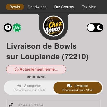
s
Bowls
Sandwichs
Riz Crousty
Tex Mex
D
Livraison de Bowls
sur Louplande (72210)
Actuellement fermé...
18h00 - 04h00
À emporter
Livraison
Précommande pour 18h20
Précommande pour 18h45
07.44.13.93.54