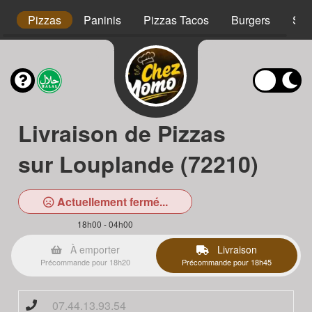
s
Pizzas
Paninis
Pizzas Tacos
Burgers
Sal
Livraison de Pizzas
sur Louplande (72210)
Actuellement fermé...
18h00 - 04h00
À emporter
Livraison
Précommande pour 18h20
Précommande pour 18h45
07.44.13.93.54