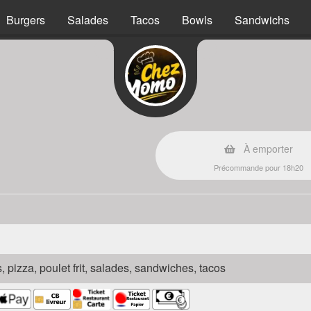
Burgers
Salades
Tacos
Bowls
Sandwichs
À emporter
Précommande pour 18h20
s, pizza, poulet frit, salades, sandwiches, tacos