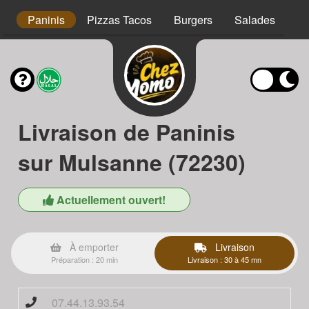
s
Paninis
Pizzas Tacos
Burgers
Salades
Ta
Livraison de Paninis
sur Mulsanne (72230)
Actuellement ouvert!
À emporter
Livraison
Préparation : 20 min
Livraison : 30 à 45 mn
07.44.13.93.54