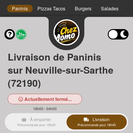
s
Paninis
Pizzas Tacos
Burgers
Salades
Ta
Livraison de Paninis
sur Neuville-sur-Sarthe
(72190)
Actuellement fermé...
18h00 - 04h00
À emporter
Livraison
Précommande pour 18h20
Précommande pour 18h45