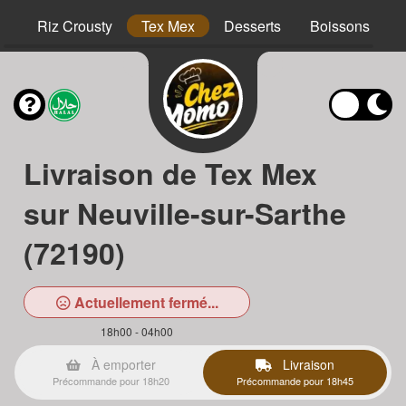
hs
Riz Crousty
Tex Mex
Desserts
Boissons
Livraison de Tex Mex
sur Neuville-sur-Sarthe
(72190)
Actuellement fermé...
18h00 - 04h00
À emporter
Livraison
Précommande pour 18h20
Précommande pour 18h45