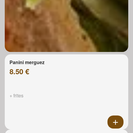
Panini merguez
8.50 €
+ frites