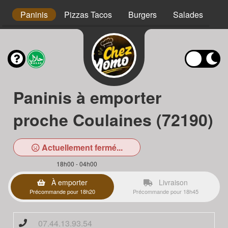
s
Paninis
Pizzas Tacos
Burgers
Salades
Ta
Paninis à emporter
proche Coulaines (72190)
Actuellement fermé...
18h00 - 04h00
À emporter
Livraison
Précommande pour 18h20
Précommande pour 18h45
07.44.13.93.54