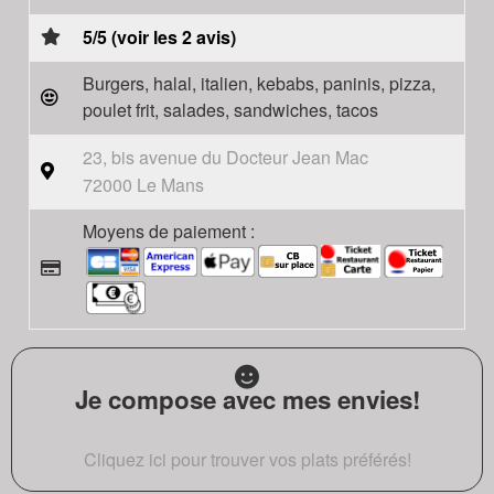
5/5 (voir les 2 avis)
Burgers, halal, italien, kebabs, paninis, pizza,
poulet frit, salades, sandwiches, tacos
23, bis avenue du Docteur Jean Mac
72000 Le Mans
Moyens de paiement :
Je compose avec mes envies!
Cliquez ici pour trouver vos plats préférés!