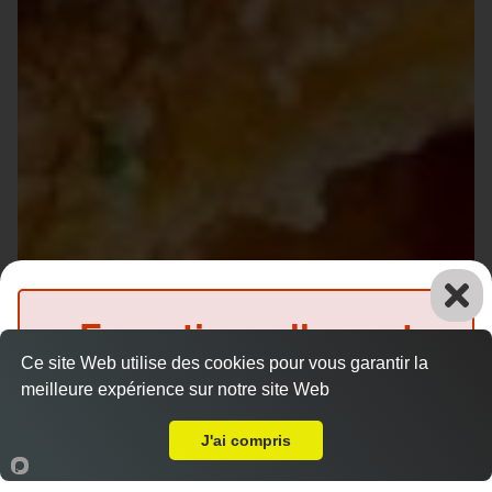
Exceptionnellement
Ce site Web utilise des cookies pour vous garantir la
fermé
meilleure expérience sur notre site Web
Livraison sur Coulaines
(Précommande possible)
J'ai compris
Accueil
Panier
Compte