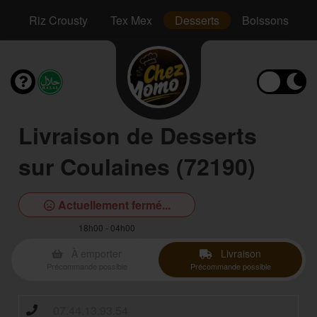
hs
Riz Crousty
Tex Mex
Desserts
Boissons
Livraison de Desserts
sur Coulaines (72190)
Actuellement fermé...
18h00 - 04h00
À emporter
Livraison
Précommande possible
Précommande possible
07.44.13.93.54