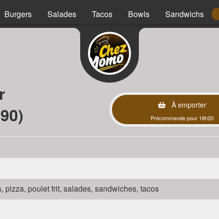
Burgers
Salades
Tacos
Bowls
Sandwichs
r
À emporter
90)
Précommande pour 18h20
s, pizza, poulet frit, salades, sandwiches, tacos