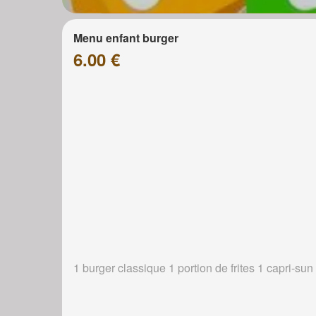
Menu enfant burger
6.00 €
1 burger classique 1 portion de frites 1 capri-sun