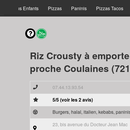
Menus Enfants
Pizzas
Paninis
Pizzas Tacos
Riz Crousty à emporte
proche Coulaines (721
07.44.13.93.54
5/5 (voir les 2 avis)
Burgers, halal, italien, kebabs, panini
23, bis avenue du Docteur Jean Mac