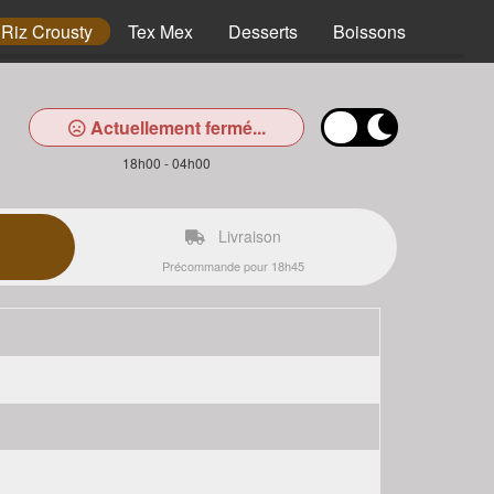
Riz Crousty
Tex Mex
Desserts
Boissons
Actuellement fermé...
18h00 - 04h00
Livraison
Précommande pour 18h45