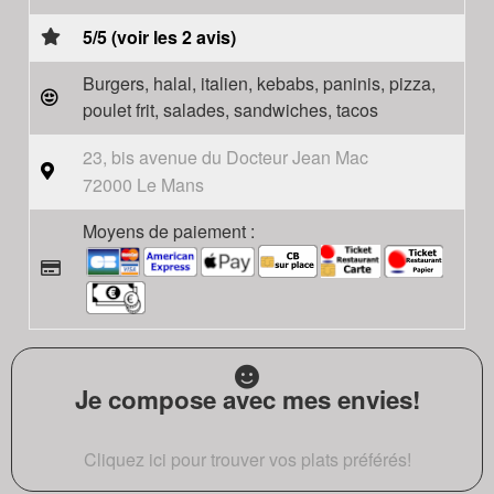
5/5 (voir les 2 avis)
Burgers, halal, italien, kebabs, paninis, pizza,
poulet frit, salades, sandwiches, tacos
23, bis avenue du Docteur Jean Mac
72000 Le Mans
Moyens de paiement :
Je compose avec mes envies!
Cliquez ici pour trouver vos plats préférés!