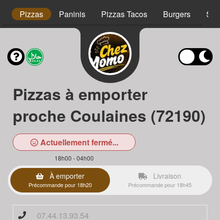
s
Pizzas
Paninis
Pizzas Tacos
Burgers
Sal
Pizzas à emporter
proche Coulaines (72190)
Actuellement fermé...
18h00 - 04h00
À emporter
Livraison
Précommande pour 18h20
Précommande pour 18h45
07.44.13.93.54