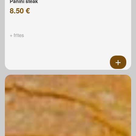
Panini steak
8.50 €
+ frites