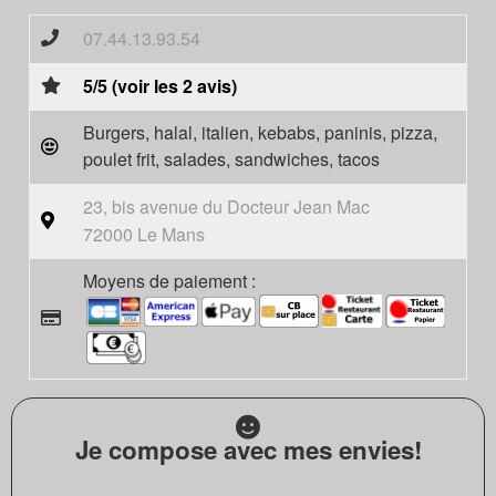
07.44.13.93.54
5/5 (voir les 2 avis)
Burgers, halal, italien, kebabs, paninis, pizza,
poulet frit, salades, sandwiches, tacos
23, bis avenue du Docteur Jean Mac
72000 Le Mans
Moyens de paiement :
Je compose avec mes envies!