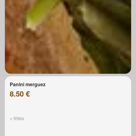
Panini merguez
8.50 €
+ frites