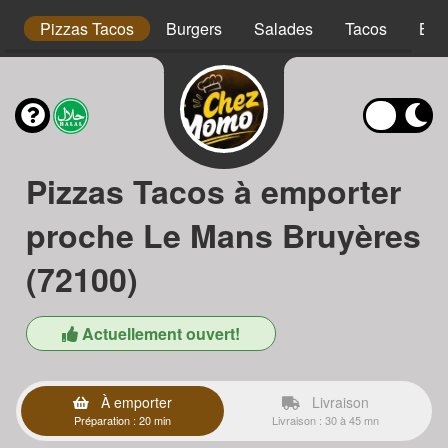
is
Pizzas Tacos
Burgers
Salades
Tacos
Bow
Pizzas Tacos à emporter
proche Le Mans Bruyères
(72100)
Actuellement ouvert!
À emporter
Livraison
Préparation : 20 min
Livraison : 30 à 45 mn