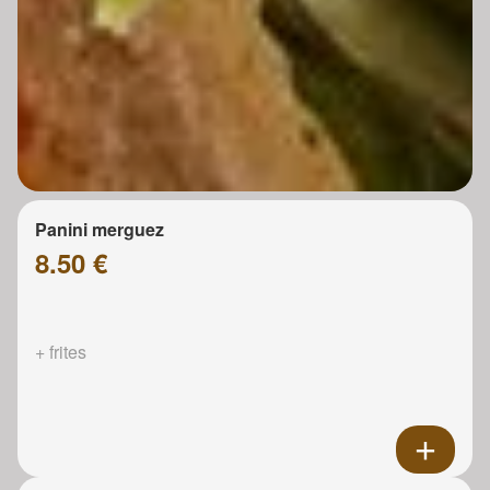
Panini merguez
8.50 €
+ frites