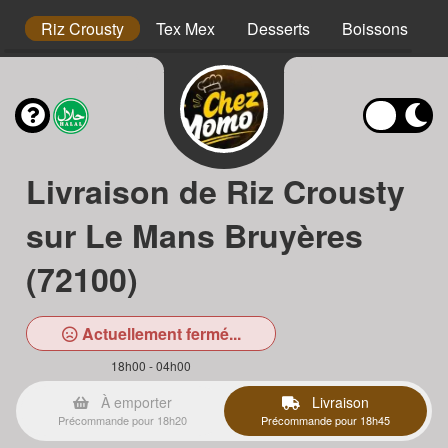
hs
Riz Crousty
Tex Mex
Desserts
Boissons
Livraison de Riz Crousty
sur Le Mans Bruyères
(72100)
Actuellement fermé...
18h00 - 04h00
À emporter
Livraison
Précommande pour 18h20
Précommande pour 18h45