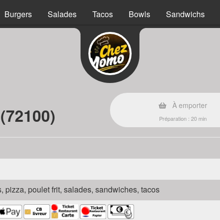
Burgers
Salades
Tacos
Bowls
Sandwichs
À emporter
(72100)
Préparation : 20 min
s, pizza, poulet frit, salades, sandwiches, tacos