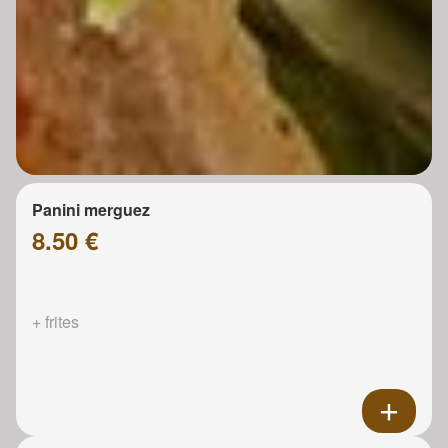
Panini merguez
8.50 €
+ frites