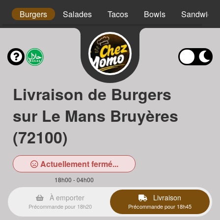
os
Burgers
Salades
Tacos
Bowls
Sandwichs
Livraison de Burgers
sur Le Mans Bruyères
(72100)
Actuellement fermé...
18h00 - 04h00
À emporter
Livraison
Précommande pour 18h20
Précommande pour 18h45