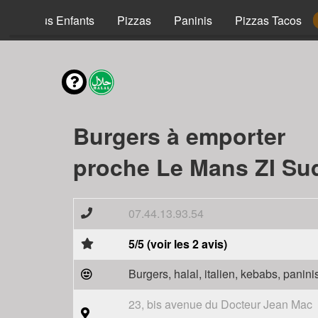
Menus Enfants
Pizzas
Paninis
Pizzas Tacos
Burgers à emporter
proche Le Mans ZI Sud
07.44.13.93.54
5/5 (voir les 2 avis)
Burgers, halal, italien, kebabs, panini
23, bis avenue du Docteur Jean Mac