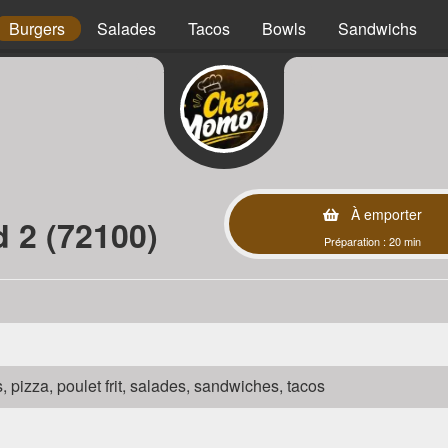
Burgers
Salades
Tacos
Bowls
Sandwichs
À emporter
 2 (72100)
Préparation : 20 min
s, pizza, poulet frit, salades, sandwiches, tacos