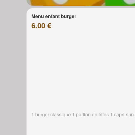
Menu enfant burger
6.00 €
1 burger classique 1 portion de frites 1 capri-sun