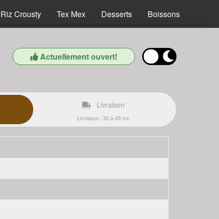
Riz Crousty
Tex Mex
Desserts
Boissons
Actuellement ouvert!
Livraison
Livraison : 30 à 45 mn