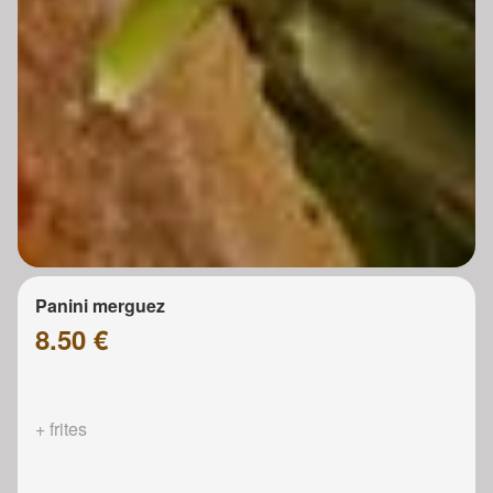
Panini merguez
8.50 €
+ frites