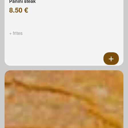
Panini steak
8.50 €
+ frites