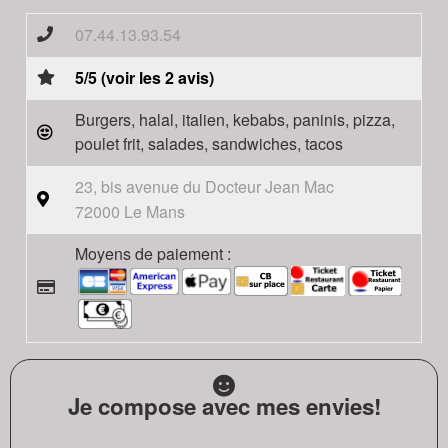
07.44.13.93.54
5/5 (voir les 2 avis)
Burgers, halal, italien, kebabs, paninis, pizza,
poulet frit, salades, sandwiches, tacos
23, bis avenue du Docteur Jean Mac
72000 Le Mans
Moyens de paiement :
Je compose avec mes envies!