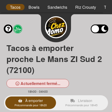
s
Tacos
Bowls
Sandwichs
Riz Crousty
Tex
Tacos à emporter
proche Le Mans ZI Sud 2
(72100)
Actuellement fermé...
18h00 - 04h00
À emporter
Livraison
Précommande pour 18h20
Précommande pour 18h45