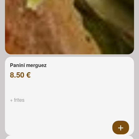
Panini merguez
8.50 €
+ frites