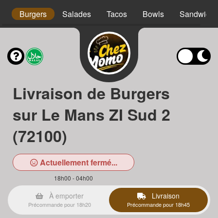
os
Burgers
Salades
Tacos
Bowls
Sandwichs
Livraison de Burgers
sur Le Mans ZI Sud 2
(72100)
Actuellement fermé...
18h00 - 04h00
À emporter
Livraison
Précommande pour 18h20
Précommande pour 18h45