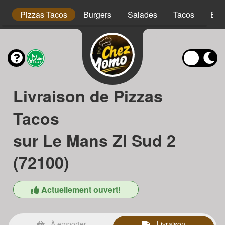
is
Pizzas Tacos
Burgers
Salades
Tacos
Bow
Livraison de Pizzas
Tacos
sur Le Mans ZI Sud 2
(72100)
Actuellement ouvert!
À emporter
Livraison