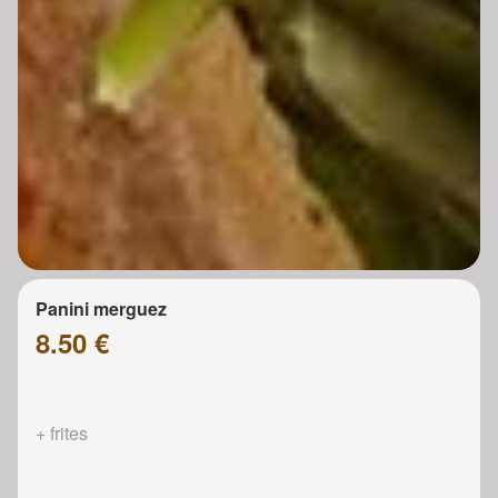
Panini merguez
8.50 €
+ frites