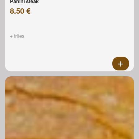
Panini steak
8.50 €
+ frites