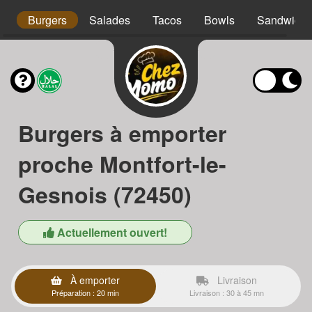
os
Burgers
Salades
Tacos
Bowls
Sandwichs
Burgers à emporter
proche Montfort-le-
Gesnois (72450)
Actuellement ouvert!
À emporter
Livraison
Préparation : 20 min
Livraison : 30 à 45 mn