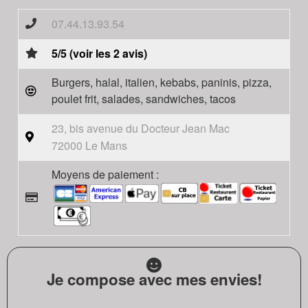
07.44.13.93.54
5/5 (voir les 2 avis)
Burgers, halal, italien, kebabs, paninis, pizza,
poulet frit, salades, sandwiches, tacos
23, bis avenue du Docteur Jean Mac
72000 Le Mans
Moyens de paiement :
Je compose avec mes envies!