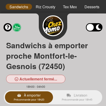
s
Sandwichs
Riz Crousty
Tex Mex
Desserts
Sandwichs à emporter
proche Montfort-le-
Gesnois (72450)
Actuellement fermé...
18h00 - 04h00
À emporter
Livraison
Précommande pour 18h20
Précommande pour 18h45