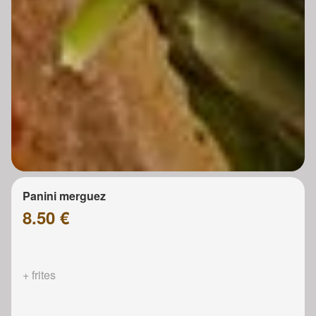
Panini merguez
8.50 €
+ frites