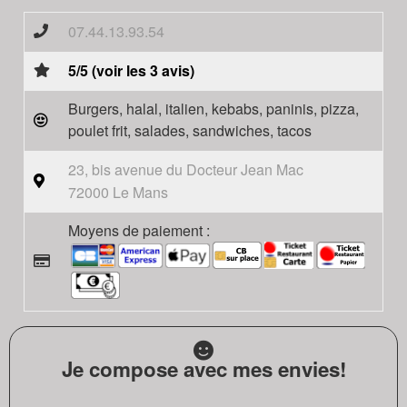
07.44.13.93.54
5/5 (voir les 3 avis)
Burgers, halal, italien, kebabs, paninis, pizza,
poulet frit, salades, sandwiches, tacos
23, bis avenue du Docteur Jean Mac
72000 Le Mans
Moyens de paiement :
Je compose avec mes envies!