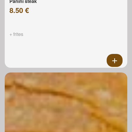
Panini steak
8.50 €
+ frites