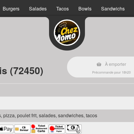
Burgers
Salades
Tacos
Bowls
Sandwichs
À emporter
is (72450)
Précommande pour 18h20
s, pizza, poulet frit, salades, sandwiches, tacos