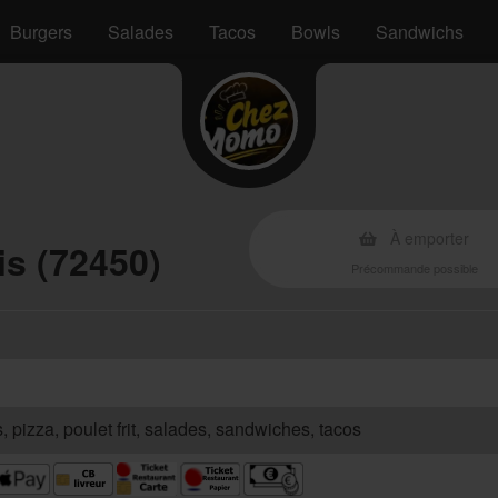
Burgers
Salades
Tacos
Bowls
Sandwichs
s
À emporter
is (72450)
Précommande possible
s, pizza, poulet frit, salades, sandwiches, tacos