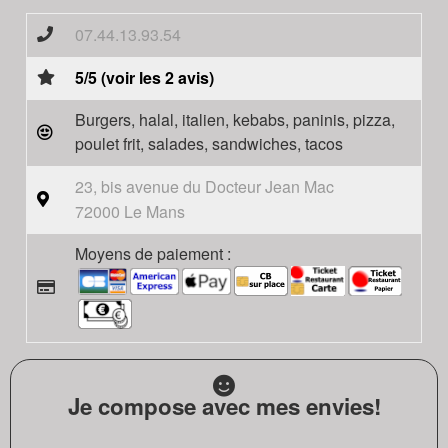
07.44.13.93.54
5/5 (voir les 2 avis)
Burgers, halal, italien, kebabs, paninis, pizza,
poulet frit, salades, sandwiches, tacos
23, bis avenue du Docteur Jean Mac
72000 Le Mans
Moyens de paiement :
Je compose avec mes envies!