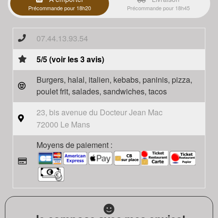
Précommande pour 18h20
Précommande pour 18h45
07.44.13.93.54
5/5 (voir les 3 avis)
Burgers, halal, italien, kebabs, paninis, pizza,
poulet frit, salades, sandwiches, tacos
23, bis avenue du Docteur Jean Mac
72000 Le Mans
Moyens de paiement :