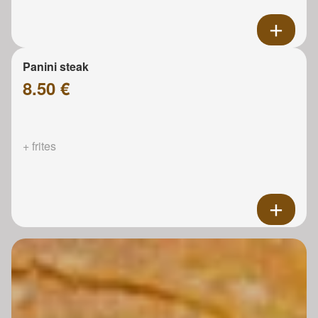
Panini steak
8.50 €
+ frites