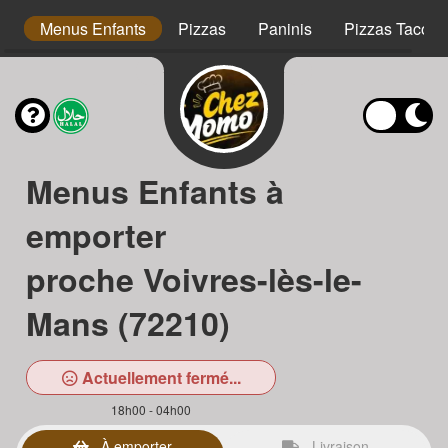
s
Menus Enfants
Pizzas
Paninis
Pizzas Tacos
Menus Enfants à
emporter
proche Voivres-lès-le-
Mans (72210)
Actuellement fermé...
18h00 - 04h00
À emporter
Livraison