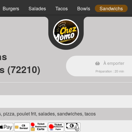
Burgers
Salades
Tacos
Bowls
Sandwichs
hs
À emporter
s (72210)
Préparation : 20 min
s, pizza, poulet frit, salades, sandwiches, tacos