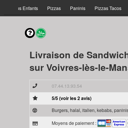
Menus Enfants
Pizzas
Paninis
Pizzas Tacos
Livraison de Sandwic
sur Voivres-lès-le-Man
07.44.13.93.54
5/5 (voir les 2 avis)
Burgers, halal, italien, kebabs, panini
Moyens de paiement :