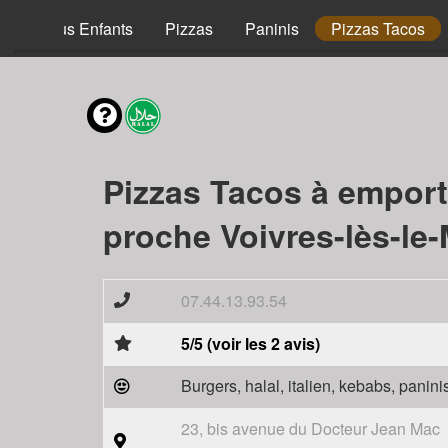
Menus Enfants
Pizzas
Paninis
Pizzas Tacos
Pizzas Tacos à emport
proche Voivres-lès-le
07.44.13.93.54
5/5 (voir les 2 avis)
Burgers, halal, italien, kebabs, panini
23, bis avenue du Docteur Jean Mac