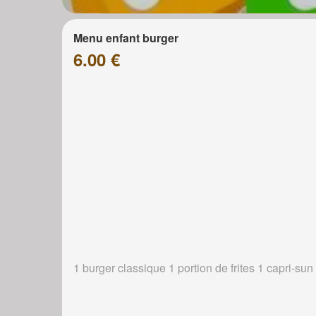
Menu enfant burger
6.00 €
1 burger classique 1 portion de frites 1 capri-sun