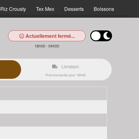
Riz Crousty
Tex Mex
Desserts
Boissons
Actuellement fermé...
18h00 - 04h00
Livraison
Précommande pour 18h45