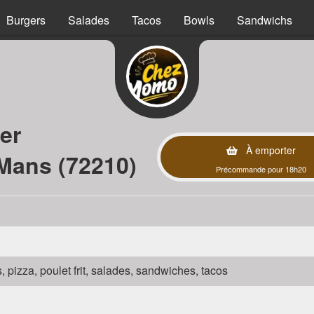
Burgers
Salades
Tacos
Bowls
Sandwichs
er
À emporter
-Mans (72210)
Précommande pour 18h20
s, pizza, poulet frit, salades, sandwiches, tacos