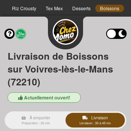
hs
Riz Crousty
Tex Mex
Desserts
Boissons
Livraison de Boissons
sur Voivres-lès-le-Mans
(72210)
Actuellement ouvert!
À emporter
Livraison
Préparation : 20 min
Livraison : 30 à 45 mn