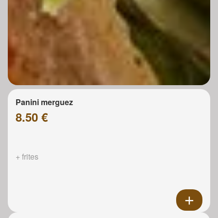
Panini merguez
8.50 €
+ frites