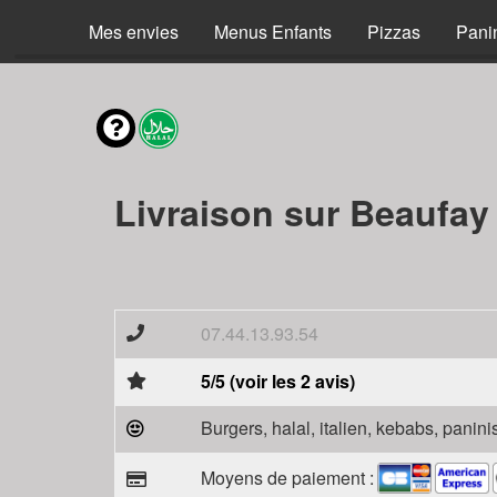
Mes envies
Menus Enfants
Pizzas
Pani
Livraison sur Beaufay
07.44.13.93.54
5/5 (voir les 2 avis)
Burgers, halal, italien, kebabs, panini
Moyens de paiement :