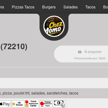
nis
Pizzas Tacos
Burgers
Salades
Tacos
Bo
 (72210)
À emporter
Précommande pour 18h20
s, pizza, poulet frit, salades, sandwiches, tacos