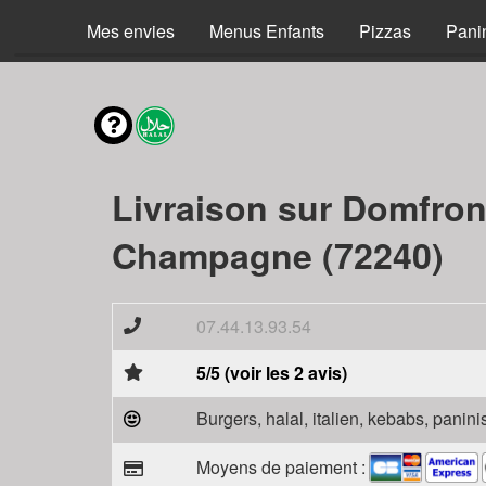
Mes envies
Menus Enfants
Pizzas
Pani
Livraison sur Domfron
Champagne (72240)
07.44.13.93.54
5/5 (voir les 2 avis)
Burgers, halal, italien, kebabs, panini
Moyens de paiement :