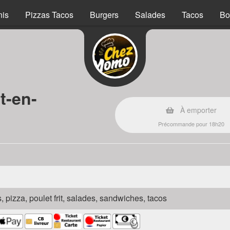
nis
Pizzas Tacos
Burgers
Salades
Tacos
Bo
t-en-
À emporter
Précommande pour 18h20
s, pizza, poulet frit, salades, sandwiches, tacos