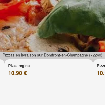
Pizzas en livraison sur Domfront-en-Champagne (72240)
Pizza regina
Pizz
10.90 €
10.