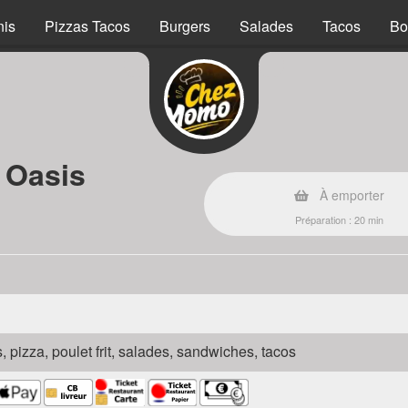
nis
Pizzas Tacos
Burgers
Salades
Tacos
Bo
 Oasis
À emporter
Préparation : 20 min
s, pizza, poulet frit, salades, sandwiches, tacos