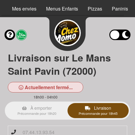
Mes envies
Menus Enfants
Pizzas
Paninis
Livraison sur Le Mans
Saint Pavin (72000)
Actuellement fermé...
18h00 - 04h00
À emporter
Livraison
Précommande pour 18h20
Précommande pour 18h45
07.44.13.93.54