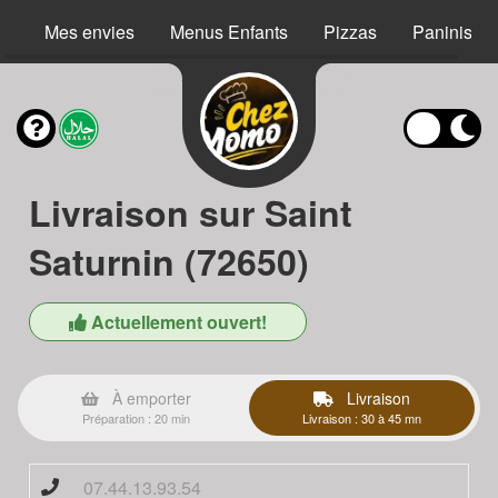
Mes envies
Menus Enfants
Pizzas
Paninis
Livraison sur Saint
Saturnin (72650)
Actuellement ouvert!
À emporter
Livraison
Préparation : 20 min
Livraison : 30 à 45 mn
07.44.13.93.54