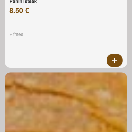
Panini steak
8.50 €
+ frites