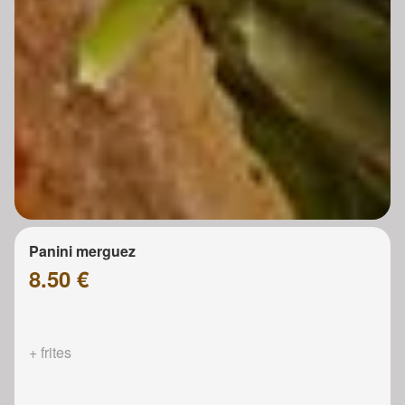
Panini merguez
8.50 €
+ frites