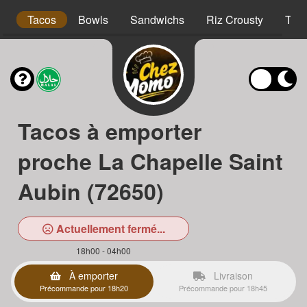
s
Tacos
Bowls
Sandwichs
Riz Crousty
Tex
Tacos à emporter
proche La Chapelle Saint
Aubin (72650)
Actuellement fermé...
18h00 - 04h00
À emporter
Livraison
Précommande pour 18h20
Précommande pour 18h45