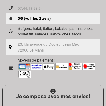
07.44.13.93.54
5/5 (voir les 2 avis)
Burgers, halal, italien, kebabs, paninis, pizza,
poulet frit, salades, sandwiches, tacos
23, bis avenue du Docteur Jean Mac
72000 Le Mans
Moyens de paiement :
Je compose avec mes envies!